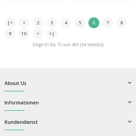
|<
<
2
3
4
5
6
7
8
9
10
>
>|
Zeige 61 bis 72 von 400 (34 Seite(n))
About Us
Informationen
Kundendienst