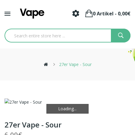
0 Artikel - 0,00€
27er Vape - Sour
Loading...
Loading...
27er Vape - Sour
6,09€