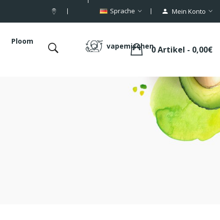
Sprache
Mein Konto
Ploom
vapemischen
0 Artikel - 0,00€