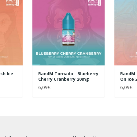
sh Ice
RandM Tornado - Blueberry
RandM 
Cherry Cranberry 20mg
On Ice
6,09€
6,09€
+ WARENKORB
+ WAR