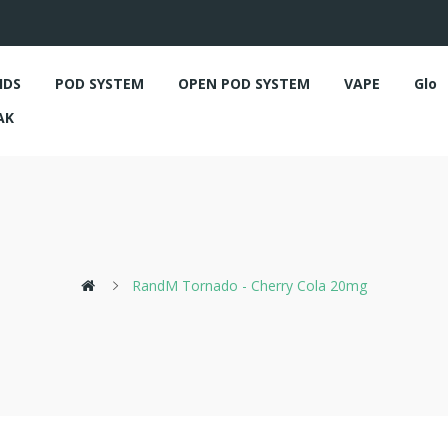
IDS
POD SYSTEM
OPEN POD SYSTEM
VAPE
Glo
AK
RandM Tornado - Cherry Cola 20mg