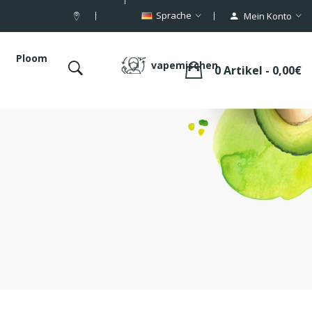
Sprache
Mein Konto
Ploom
vapemischen
0 Artikel - 0,00€