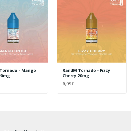
Tornado - Mango
RandM Tornado - Fizzy
 20mg
Cherry 20mg
6,09€
ENKORB
+ WARENKORB