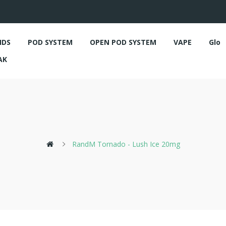
IDS
POD SYSTEM
OPEN POD SYSTEM
VAPE
Glo
AK
RandM Tornado - Lush Ice 20mg