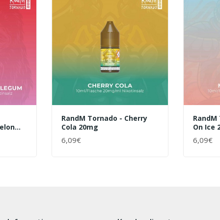
RandM Tornado - Cherry
RandM 
elon
Cola 20mg
On Ice
6,09€
6,09€
+ WARENKORB
+ WAR