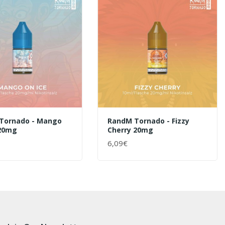
Tornado - Mango
RandM Tornado - Fizzy
 20mg
Cherry 20mg
6,09€
ENKORB
+ WARENKORB