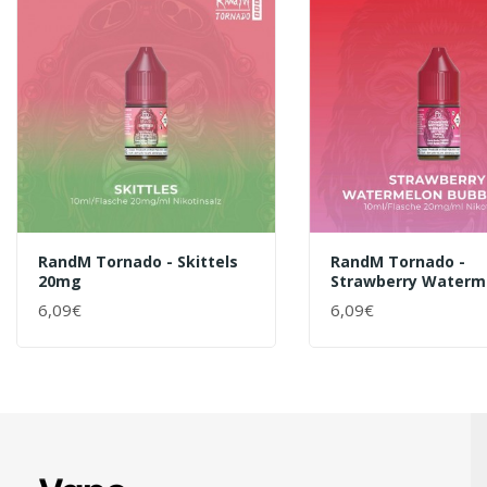
RandM Tornado - Skittels
RandM Tornado -
20mg
Strawberry Waterm
Bubblegum 20mg
6,09€
6,09€
+ WARENKORB
+ WARENKORB